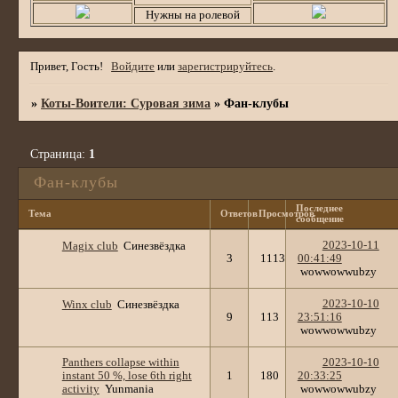
Нужны на ролевой
Привет, Гость!
Войдите
или
зарегистрируйтесь
.
»
Коты-Воители: Суровая зима
»
Фан-клубы
Страница:
1
Фан-клубы
Последнее
Тема
Ответов
Просмотров
сообщение
2023-10-11
Magix club
Синезвёздка
3
1113
00:41:49
wowwowwubzy
2023-10-10
Winx club
Синезвёздка
9
113
23:51:16
wowwowwubzy
Panthers collapse within
2023-10-10
instant 50 %, lose 6th right
1
180
20:33:25
activity
Yunmania
wowwowwubzy