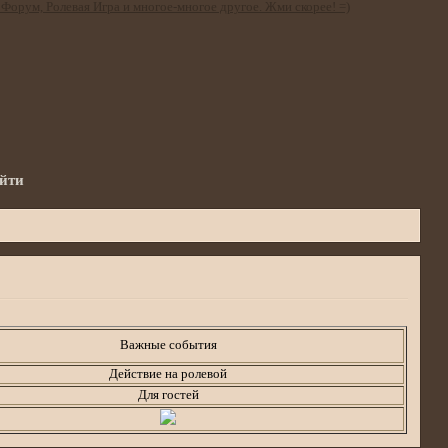
йти
а
Важные события
Действие на ролевой
Для гостей