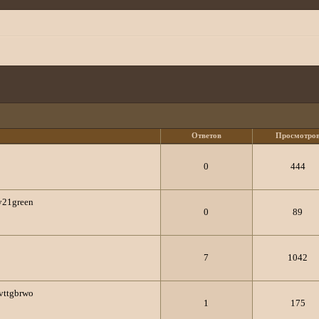
Ответов
Просмотро
0
444
21green
0
89
7
1042
vttgbrwo
1
175