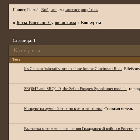
Привет, Гость!
Войдите
или
зарегистрируйтесь
.
»
Коты-Воители: Суровая зима
»
Конкурсы
Страница:
1
Конкурсы
Тема
It's Graham Ashcraft's turn to shine for the Cincinnati Reds
Ellefsons
SRQ047 and SRQ049, the Seiko Prospex Speedtimer models.
tommy
Конкурс на лучший стих по котам-воителям.
Снежная метель
Выставка к столетию окончания Гражданской войны в России
pe