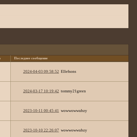
в
Последнее сообщение
2024-04-03 09:58:52
Ellefsons
2024-03-17 10:19:42
tommy21green
2023-10-11 00:45:41
wowwowwubzy
2023-10-10 22:26:07
wowwowwubzy