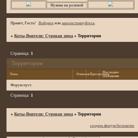
Нужны на ролевой
Привет, Гость!
Войдите
или
зарегистрируйтесь
.
»
Коты-Воители: Суровая зима
»
Территории
Страница:
1
Территории
Последнее
Тема
Ответов
Просмотров
сообщение
Форум пуст.
Страница:
1
»
Коты-Воители: Суровая зима
»
Территории
создать форум бесплатно