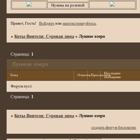
Нужны на ролевой
Привет, Гость!
Войдите
или
зарегистрируйтесь
.
»
Коты-Воители: Суровая зима
»
Лунное озеро
Страница:
1
Лунное озеро
Последнее
Тема
Ответов
Просмотров
сообщение
Форум пуст.
Страница:
1
»
Коты-Воители: Суровая зима
»
Лунное озеро
создать форум бесплатно