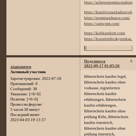
https://acheterpermisconduirel
https://kupitivozackadozvolu.
https://permisenfrance.com/
https://carta-imt.com/
https://kobkorekort.com/
https://koupitridicskyprukaz.c
0
Поделиться
6
2022-09-17 01:05:26
xiamontero
Активный участник
führerschein kaufen legal,
Зарегистрирован
: 2022-07-18
führerschein kaufen ohne
Приглашений:
0
vorkasse, registrierten
Сообщений:
38
führerschein kaufen
Уважение:
[+0/-0]
Позитив:
[+0/-0]
erfahrungen, führerschein
Провел на форуме:
kaufen erfahrungen,
5 часов 38 минут
führerschein kaufen ohne
Последний визит:
prüfung Köln, führerschein
2023-04-03 19:13:57
kaufen österreich,
führerschein kaufen ohne
prüfung österreich,