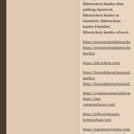
führerschein kaufen ohne
prüfung österreich,
führerschein kaufen in
österreich, führerschein
kaufen Frankfurt,
führerschein kaufen schweiz.
https://registriertenfuhrerschei
https://registriertenfuhrersche
kaufen/
https://adr-schein.com/
https://bootsfuhrerscheinonli
kaufen/
https://bootsfuhrerscheinonlin
https://comprarcartaconducao.
https://imt-
cartaconducao.com/
https://rijbewijskopen-
betrouwbaar.com/
https://patenteregistrata.com/