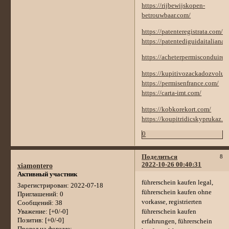
https://rijbewijskopen-
betrouwbaar.com/
https://patenteregistrata.com/
https://patentediguidaitaliana
https://acheterpermisconduirel
https://kupitivozackadozvolu.
https://permisenfrance.com/
https://carta-imt.com/
https://kobkorekort.com/
https://koupitridicskyprukaz.c
0
Поделиться
8
2022-10-26 00:40:31
xiamontero
Активный участник
führerschein kaufen legal,
Зарегистрирован
: 2022-07-18
führerschein kaufen ohne
Приглашений:
0
vorkasse, registrierten
Сообщений:
38
führerschein kaufen
Уважение:
[+0/-0]
Позитив:
[+0/-0]
erfahrungen, führerschein