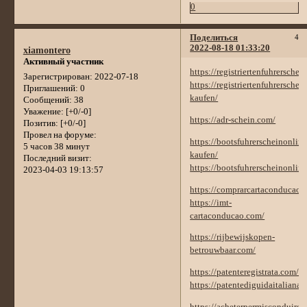
0
Поделиться
4
2022-08-18 01:33:20
xiamontero
Активный участник
https://registriertenfuhrerschei
Зарегистрирован
: 2022-07-18
https://registriertenfuhrersche
Приглашений:
0
kaufen/
Сообщений:
38
Уважение:
[+0/-0]
https://adr-schein.com/
Позитив:
[+0/-0]
Провел на форуме:
https://bootsfuhrerscheinonli
5 часов 38 минут
kaufen/
Последний визит:
https://bootsfuhrerscheinonlin
2023-04-03 19:13:57
https://comprarcartaconducao.
https://imt-
cartaconducao.com/
https://rijbewijskopen-
betrouwbaar.com/
https://patenteregistrata.com/
https://patentediguidaitaliana
https://acheterpermisconduirel