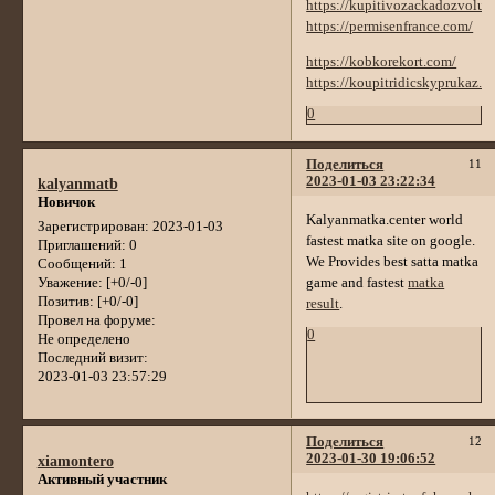
https://kupitivozackadozvolu.
https://permisenfrance.com/
https://kobkorekort.com/
https://koupitridicskyprukaz.c
0
Поделиться
11
2023-01-03 23:22:34
kalyanmatb
Новичок
Kalyanmatka.center world
Зарегистрирован
: 2023-01-03
fastest matka site on google.
Приглашений:
0
We Provides best satta matka
Сообщений:
1
game and fastest
matka
Уважение:
[+0/-0]
Позитив:
[+0/-0]
result
.
Провел на форуме:
0
Не определено
Последний визит:
2023-01-03 23:57:29
Поделиться
12
2023-01-30 19:06:52
xiamontero
Активный участник