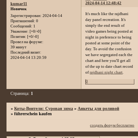
2024-04-14 12:48:42
kumar11
Новичок
It's much like the rajdhani
Зарегистрирован
: 2024-04-14
day panel recreation. It's
Приглашений:
0
simply the end result of
Сообщений:
1
video games being posted at
Уважение:
[+0/-0]
Позитив:
[+0/-0]
night in preference to being
Провел на форуме:
posted at some point of the
39 минут
day. To avoid the confusion
Последний визит:
we have segregated each the
2024-04-14 13:20:59
chart and here you'll get all
of the up to date chart record
of
rajdhani night chart
.
0
Страница:
1
»
Коты-Воители: Суровая зима
»
Анкеты для роливой
»
führerschein kaufen
создать форум бесплатно