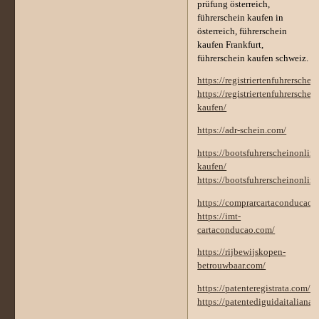
prüfung österreich,
führerschein kaufen in
österreich, führerschein
kaufen Frankfurt,
führerschein kaufen schweiz.
https://registriertenfuhrerschei
https://registriertenfuhrersche
kaufen/
https://adr-schein.com/
https://bootsfuhrerscheinonli
kaufen/
https://bootsfuhrerscheinonlin
https://comprarcartaconducao.
https://imt-
cartaconducao.com/
https://rijbewijskopen-
betrouwbaar.com/
https://patenteregistrata.com/
https://patentediguidaitaliana