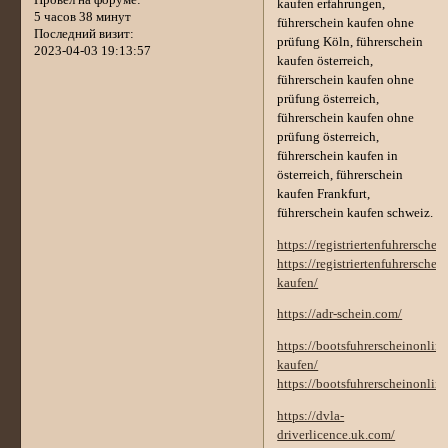
Провел на форуме:
kaufen erfahrungen,
5 часов 38 минут
führerschein kaufen ohne
Последний визит:
prüfung Köln, führerschein
2023-04-03 19:13:57
kaufen österreich,
führerschein kaufen ohne
prüfung österreich,
führerschein kaufen ohne
prüfung österreich,
führerschein kaufen in
österreich, führerschein
kaufen Frankfurt,
führerschein kaufen schweiz.
https://registriertenfuhrerschei
https://registriertenfuhrersche
kaufen/
https://adr-schein.com/
https://bootsfuhrerscheinonli
kaufen/
https://bootsfuhrerscheinonlin
https://dvla-
driverlicence.uk.com/