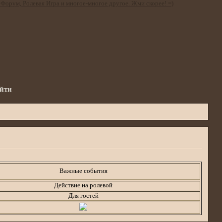
йти
а
Важные события
Действие на ролевой
Для гостей