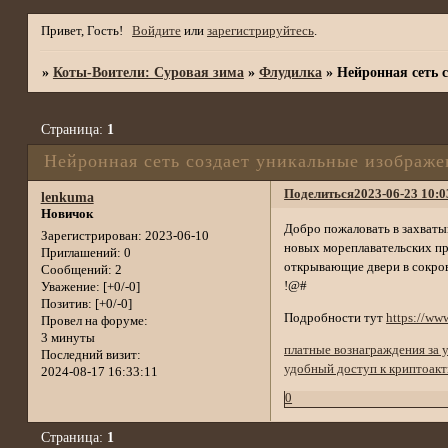
Привет, Гость!
Войдите
или
зарегистрируйтесь
.
»
Коты-Воители: Суровая зима
»
Флудилка
»
Нейронная сеть 
Страница:
1
Нейронная сеть создает уникальные изображе
Поделиться
2023-06-23 10:0
lenkuma
Новичок
Добро пожаловать в захват
Зарегистрирован
: 2023-06-10
новых мореплавательских пр
Приглашений:
0
открывающие двери в сокро
Сообщений:
2
!@#
Уважение:
[+0/-0]
Позитив:
[+0/-0]
Подробности тут
https://ww
Провел на форуме:
3 минуты
платные вознаграждения за 
Последний визит:
удобный доступ к криптоак
2024-08-17 16:33:11
0
Страница:
1