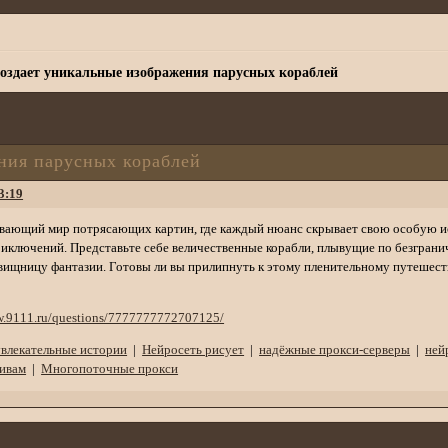
создает уникальные изображения парусных кораблей
ния парусных кораблей
3:19
ывающий мир потрясающих картин, где каждый нюанс скрывает свою особую
иключений. Представьте себе величественные корабли, плывущие по безгран
вищницу фантазии. Готовы ли вы прилипнуть к этому пленительному путешес
w.9111.ru/questions/7777777772707125/
увлекательные истории
|
Нейросеть рисует
|
надёжные прокси-серверы
|
ней
тивам
|
Многопоточные прокси