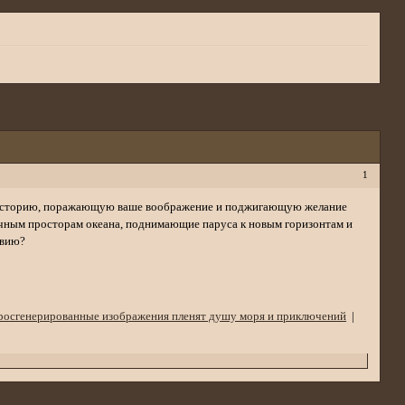
1
 историю, поражающую ваше воображение и поджигающую желание
ичным просторам океана, поднимающие паруса к новым горизонтам и
твию?
росгенерированные изображения пленят душу моря и приключений
|