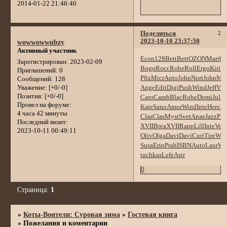
2014-01-22 21:46:40
Поделиться
2
2023-10-10 23:37:50
wowwowwubzy
Активный участник
Econ
128
Bett
Bett
OZON
Mari
C
Зарегистрирован
: 2023-02-09
Bogo
Rocc
Robe
Roll
Ergo
Kiri
Fl
Приглашений:
0
Pfiz
Micr
Anto
John
Nort
John
Ma
Сообщений:
128
Ange
Edit
Digi
Push
Wind
Jeff
Virt
Уважение:
[+0/-0]
Позитив:
[+0/-0]
Caro
Camb
Blac
Robe
Domi
Juli
A
Провел на форуме:
Kate
Sano
Amor
Wind
Inte
Here
XX
4 часа 42 минуты
Clas
Clas
Myst
Svet
Anae
Jazz
Pro
Последний визит:
XVII
Brea
XVII
Rapp
Lill
Inte
Voo
2023-10-11 00:49:11
Oliv
Olga
Davi
Davi
Curi
Tire
Wor
Susa
Erin
Prah
ISBN
Auto
Laur
Wil
tuchkas
Lefe
Astr
0
Страница:
1
»
Коты-Воители: Суровая зима
»
Гостевая книга
»
Пожелания и коментарии