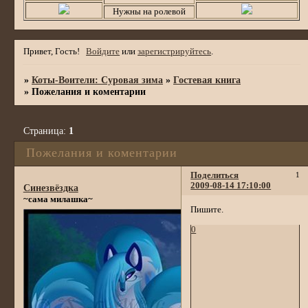
Нужны на ролевой
Привет, Гость!
Войдите
или
зарегистрируйтесь
.
»
Коты-Воители: Суровая зима
»
Гостевая книга
»
Пожелания и коментарии
Страница:
1
Пожелания и коментарии
Поделиться
1
2009-08-14 17:10:00
Синезвёздка
~сама милашка~
Пишите.
0