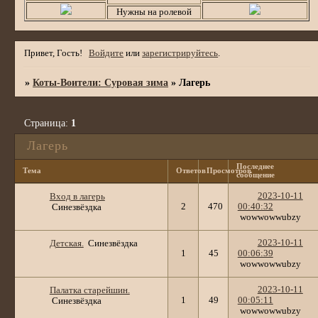
Нужны на ролевой
Привет, Гость!
Войдите
или
зарегистрируйтесь
.
»
Коты-Воители: Суровая зима
»
Лагерь
Страница:
1
Лагерь
Последнее
Тема
Ответов
Просмотров
сообщение
2023-10-11
Вход в лагерь
2
470
00:40:32
Синезвёздка
wowwowwubzy
2023-10-11
Детская.
Синезвёздка
1
45
00:06:39
wowwowwubzy
2023-10-11
Палатка старейшин.
1
49
00:05:11
Синезвёздка
wowwowwubzy