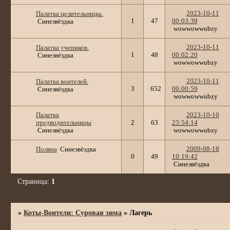
2023-10-11
Палатка целительницы.
1
47
00:03:39
Синезвёздка
wowwowwubzy
2023-10-11
Палатка учеников.
1
48
00:02:20
Синезвёздка
wowwowwubzy
2023-10-11
Палатка воителей.
3
652
00:00:59
Синезвёздка
wowwowwubzy
Палатка
2023-10-10
предводительницы
2
63
23:54:14
Синезвёздка
wowwowwubzy
2009-08-18
Поляна
Синезвёздка
0
49
10:19:42
Синезвёздка
Страница:
1
»
Коты-Воители: Суровая зима
»
Лагерь