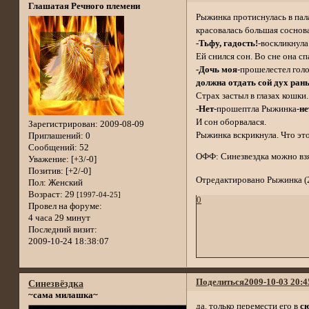
Глашатая Речного племени
Рыжинка протиснулась в пала
красовалась большая соснова
-Тьфу, гадость!
-воскликнула
Ей снился сон. Во сне она с
-Дочь моя
-прошелестел голо
должна отдать сой дух ран
Страх застыл в глазах кошки.
-Нет
-прошептла Рыжинка-
нет
И сон оборвалася.
Зарегистрирован
: 2009-08-09
Рыжинка вскрикнула. Что это
Приглашений:
0
Сообщений:
52
ОФФ: Синезвездка можно вз
Уважение:
[+3/-0]
Позитив:
[+2/-0]
Отредактировано Рыжинка (2
Пол:
Женский
Возраст:
29
[1997-04-25]
0
Провел на форуме:
4 часа 29 минут
Последний визит:
2009-10-24 18:38:07
Поделиться
2009-10-03 20:4
Синезвёздка
~сама милашка~
да. только перемести его в
с