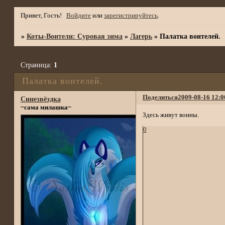
Привет, Гость!
Войдите
или
зарегистрируйтесь
.
»
Коты-Воители: Суровая зима
»
Лагерь
»
Палатка воителей.
Страница:
1
Палатка воителей.
Поделиться
2009-08-16 12:0
Синезвёздка
~сама милашка~
Здесь живут воины.
0