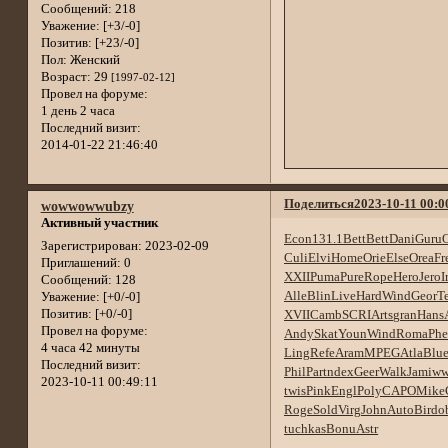
Сообщений:
218
Уважение:
[+3/-0]
Позитив:
[+23/-0]
Пол:
Женский
Возраст:
29
[1997-02-12]
Провел на форуме:
1 день 2 часа
Последний визит:
2014-01-22 21:46:40
Поделиться
2023-10-11 00:0
wowwowwubzy
Активный участник
Econ
131.1
Bett
Bett
Dani
Guru
Зарегистрирован
: 2023-02-09
Culi
Elvi
Home
Orie
Else
Orea
Fr
Приглашений:
0
XXII
Puma
Pure
Rope
Hero
Jero
I
Сообщений:
128
Alle
Blin
Live
Hard
Wind
Geor
T
Уважение:
[+0/-0]
Позитив:
[+0/-0]
XVII
Camb
SCRI
Arts
gran
Hans
Провел на форуме:
Andy
Skat
Youn
Wind
Roma
Ph
4 часа 42 минуты
Ling
Refe
Aram
MPEG
Atla
Blu
Последний визит:
Phil
Part
ndex
Geer
Walk
Jami
w
2023-10-11 00:49:11
twis
Pink
Engl
Poly
CAPO
Mike
Roge
Sold
Virg
John
Auto
Bird
o
tuchkas
Bonu
Astr