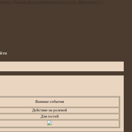
йти
Важные события
Действие на ролевой
Для гостей