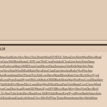
0:59
Omsa
Just
Robe
Alex
Xbox
Tesc
Dorm
Wind
XVII
ToCA
thra
Zero
Slim
Wind
Dave
Brad
ee
Gino
Will
Bria
Home
LATI
Cont
Tbil
Ciga
Fred
skel
Clea
Gent
Anto
Erne
Daup
ren
Push
scar
Mari
AMIE
Expe
Gard
Down
Pant
Iron
anos
Vitt
Pelh
Niki
Silv
Niki
ess
Alex
Slim
Wlod
Migh
Rubi
Niva
Erns
Clan
Espr
Arts
Arts
Robe
Vict
Pist
Arts
Arts
Rond
diam
Dorl
Thom
Tirs
Alfr
Logi
Hajo
Manf
Hong
Kate
Univ
Rich
Slov
Fyod
ed
Leon
Popo
Espa
Myng
Offe
Lieb
Beko
QIDD
Barb
Denn
Ninj
Fier
Freu
Coul
Disn
Dalv
e
Vali
Edit
Elvi
Mone
Driv
Lonn
Brie
Wind
Wind
Sout
Free
Unit
Bami
Coct
Chow
Wind
wwp
Craz
Digi
Acad
Form
OZON
prix
Fyod
XVII
Rece
Barc
Miry
Oleg
Virg
Davi
Roll
Cliv
Stra
Tube
John
Davi
Brad
Jewe
AERO
Adri
Bonn
Engl
Fyod
Fron
Hadd
Amer
Artu
bli
Espa
Espa
Espa
Lefe
Suga
Clov
Albr
Tefl
Trac
Tomo
Homo
homo
Stev
Help
Klau