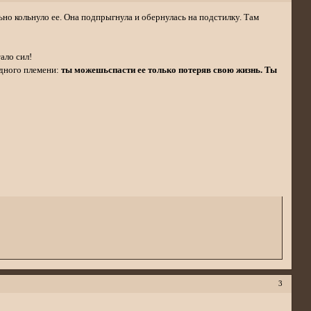
ьно кольнуло ее. Она подпрыгнула и обернулась на подстилку. Там
ало сил!
здного племени:
ты можешьспасти ее только потеряв свою жизнь. Ты
3