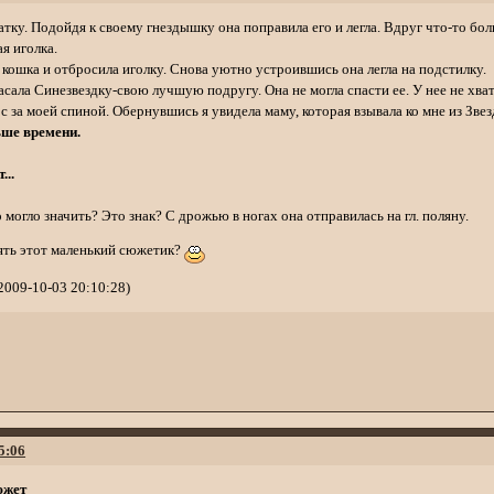
тку. Подойдя к своему гнездышку она поправила его и легла. Вдруг что-то бол
я иголка.
 кошка и отбросила иголку. Снова уютно устроившись она легла на подстилку.
пасала Синезвездку-свою лучшую подругу. Она не могла спасти ее. У нее не хват
с за моей спиной. Обернувшись я увидела маму, которая взывала ко мне из Зве
ьше времени.
...
 могло значить? Это знак? С дрожью в ногах она отправилась на гл. поляну.
ять этот маленький сюжетик?
009-10-03 20:10:28)
5:06
южет