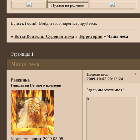
Нужны на ролевой
Привет, Гость!
Войдите
или
зарегистрируйтесь
.
»
Коты-Воители: Суровая зима
»
Территории
»
Чаща леса
Страница:
1
Чаща леса
Поделиться
1
2009-10-03 20:12:24
Рыжинка
Глашатая Речного племени
Здесь мы охотимься!
0
Зарегистрирован
: 2009-08-09