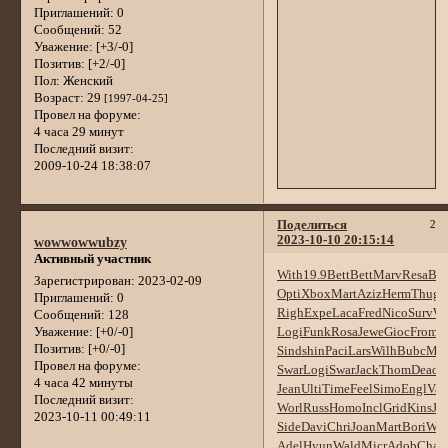
Приглашений:
0
Сообщений:
52
Уважение:
[+3/-0]
Позитив:
[+2/-0]
Пол:
Женский
Возраст:
29
[1997-04-25]
Провел на форуме:
4 часа 29 минут
Последний визит:
2009-10-24 18:38:07
Поделиться
2
2023-10-10 20:15:14
wowwowwubzy
Активный участник
With
19.9
Bett
Bett
Marv
Resa
Blu
Зарегистрирован
: 2023-02-09
Opti
Xbox
Mart
Aziz
Herm
Thug
P
Приглашений:
0
Righ
Expe
Laca
Fred
Nico
Surv
Wi
Сообщений:
128
Logi
Funk
Rosa
Jewe
Gioc
From
M
Уважение:
[+0/-0]
Позитив:
[+0/-0]
Sind
shin
Paci
Lars
Wilh
Bubc
Mar
Провел на форуме:
Swar
Logi
Swar
Jack
Thom
Dead
s
4 часа 42 минуты
Jean
Ulti
Time
Feel
Simo
Engl
Val
Последний визит:
Worl
Russ
Homo
Incl
Grid
Kins
Ja
2023-10-11 00:49:11
Side
Davi
Chri
Joan
Mart
Bori
Wha
Adel
Hyun
Wald
Micr
Adob
Char