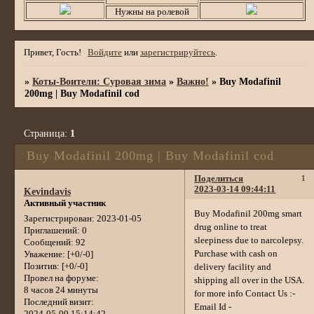
Нужны на ролевой
Привет, Гость!
Войдите
или
зарегистрируйтесь
.
»
Коты-Воители: Суровая зима
»
Важно!
»
Buy Modafinil
200mg | Buy Modafinil cod
Страница:
1
Buy Modafinil 200mg | Buy Modafinil cod
Поделиться
1
2023-03-14 09:44:11
Kevindavis
Активный участник
Buy Modafinil 200mg smart
Зарегистрирован
: 2023-01-05
drug online to treat
Приглашений:
0
sleepiness due to narcolepsy.
Сообщений:
92
Purchase with cash on
Уважение:
[+0/-0]
Позитив:
[+0/-0]
delivery facility and
Провел на форуме:
shipping all over in the USA.
8 часов 24 минуты
for more info Contact Us :-
Последний визит:
Email Id -
2024-05-09 15:14:42