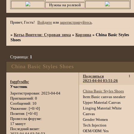
Нужны на ролевой
Привет, Гость!
Войдите
или
зарегистрируйтесь
.
»
Коты-Воители: Суровая зима
»
Корзина
»
China Basic Styles
Shoes
Страница:
1
China Basic Styles Shoes
Поделиться
1
2023-04-04 03:51:26
fsggfvsdhc
Участник
China Basic Styles Shoes
Зарегистрирован
: 2023-04-04
Item:Basic canvas sneaker
Приглашений:
0
Upper Material:Canvas
Сообщений:
10
Linging Material:White
Уважение:
[+0/-0]
Позитив:
[+0/-0]
Canvas
Провел на форуме:
Gender:Women
17 минут
Tech:Injection
Последний визит:
OEM/ODM:Yes
2023-04-04 03:56:53