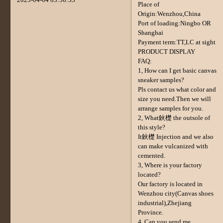
Place of
Origin:Wenzhou,China
Port of loading:Ningbo OR
Shanghai
Payment term:TT,LC at sight
PRODUCT DISPLAY
FAQ:
1, How can I get basic canvas
sneaker samples?
Pls contact us what color and
size you need.Then we will
arrange samples for you.
2, What鈥檚 the outsole of
this style?
It鈥檚 Injection and we also
can make vulcanized with
cemented.
3, Where is your factory
located?
Our factory is located in
Wenzhou city(Canvas shoes
industrial),Zhejiang
Province.
4, Can you send me