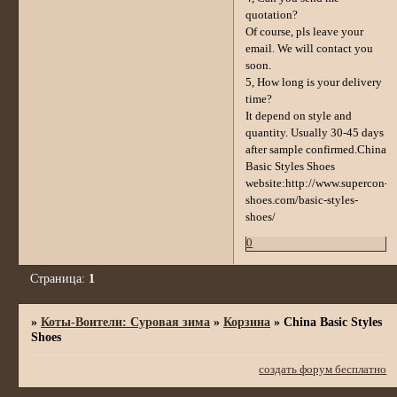
quotation?
Of course, pls leave your
email. We will contact you
soon.
5, How long is your delivery
time?
It depend on style and
quantity. Usually 30-45 days
after sample confirmed.China
Basic Styles Shoes
website:http://www.supercon-
shoes.com/basic-styles-
shoes/
0
Страница:
1
»
Коты-Воители: Суровая зима
»
Корзина
»
China Basic Styles
Shoes
создать форум бесплатно