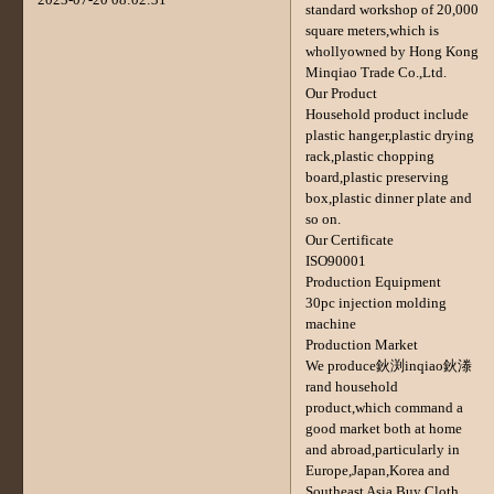
standard workshop of 20,000
square meters,which is
whollyowned by Hong Kong
Minqiao Trade Co.,Ltd.
Our Product
Household product include
plastic hanger,plastic drying
rack,plastic chopping
board,plastic preserving
box,plastic dinner plate and
so on.
Our Certificate
ISO90001
Production Equipment
30pc injection molding
machine
Production Market
We produce鈥渕inqiao鈥漛
rand household
product,which command a
good market both at home
and abroad,particularly in
Europe,Japan,Korea and
Southeast Asia.Buy Cloth