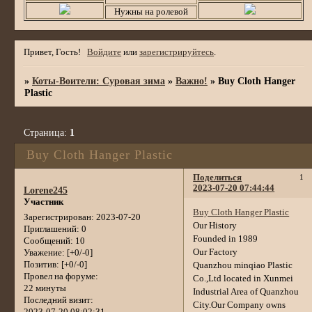
Нужны на ролевой
Привет, Гость!
Войдите
или
зарегистрируйтесь
.
»
Коты-Воители: Суровая зима
»
Важно!
»
Buy Cloth Hanger
Plastic
Страница:
1
Buy Cloth Hanger Plastic
Поделиться
1
2023-07-20 07:44:44
Lorene245
Участник
Buy Cloth Hanger Plastic
Зарегистрирован
: 2023-07-20
Our History
Приглашений:
0
Founded in 1989
Сообщений:
10
Our Factory
Уважение:
[+0/-0]
Позитив:
[+0/-0]
Quanzhou minqiao Plastic
Провел на форуме:
Co.,Ltd located in Xunmei
22 минуты
Industrial Area of Quanzhou
Последний визит:
City.Our Company owns
2023-07-20 08:02:31