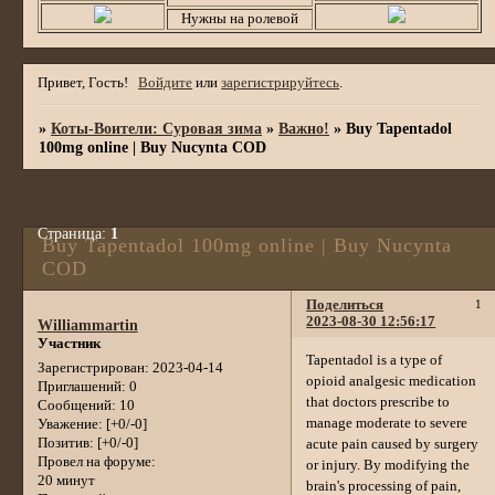
Нужны на ролевой
Привет, Гость!
Войдите
или
зарегистрируйтесь
.
»
Коты-Воители: Суровая зима
»
Важно!
»
Buy Tapentadol
100mg online | Buy Nucynta COD
Страница:
1
Buy Tapentadol 100mg online | Buy Nucynta
COD
Поделиться
1
2023-08-30 12:56:17
Williammartin
Участник
Tapentadol is a type of
Зарегистрирован
: 2023-04-14
opioid analgesic medication
Приглашений:
0
that doctors prescribe to
Сообщений:
10
manage moderate to severe
Уважение:
[+0/-0]
Позитив:
[+0/-0]
acute pain caused by surgery
Провел на форуме:
or injury. By modifying the
20 минут
brain's processing of pain,