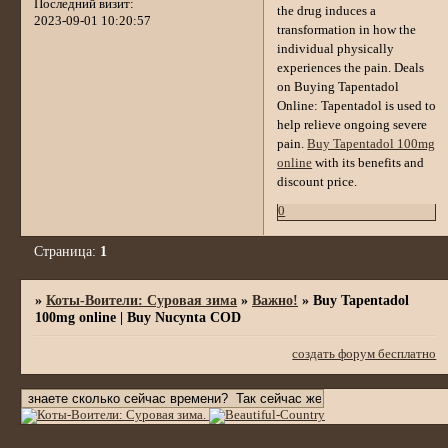
Последний визит:
the drug induces a
2023-09-01 10:20:57
transformation in how the
individual physically
experiences the pain. Deals
on Buying Tapentadol
Online: Tapentadol is used to
help relieve ongoing severe
pain.
Buy Tapentadol 100mg
online
with its benefits and
discount price.
0
Страница:
1
»
Коты-Воители: Суровая зима
»
Важно!
»
Buy Tapentadol
100mg online | Buy Nucynta COD
создать форум бесплатно