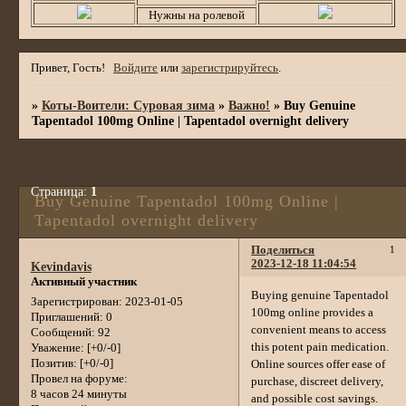
Нужны на ролевой
Привет, Гость!
Войдите
или
зарегистрируйтесь
.
»
Коты-Воители: Суровая зима
»
Важно!
»
Buy Genuine
Tapentadol 100mg Online | Tapentadol overnight delivery
Страница:
1
Buy Genuine Tapentadol 100mg Online |
Tapentadol overnight delivery
Поделиться
1
2023-12-18 11:04:54
Kevindavis
Активный участник
Buying genuine Tapentadol
Зарегистрирован
: 2023-01-05
100mg online provides a
Приглашений:
0
convenient means to access
Сообщений:
92
this potent pain medication.
Уважение:
[+0/-0]
Позитив:
[+0/-0]
Online sources offer ease of
Провел на форуме:
purchase, discreet delivery,
8 часов 24 минуты
and possible cost savings.