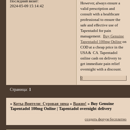
Последний визит:
However, always ensure a
2024-05-09 15:14:42
valid prescription and
consult with a healthcare
professional to ensure the
safe and effective use of
Tapentadol for pain
management.
Buy Genuine
Tapentadol 100mg Online
on
COD at a cheap price in the
USA & CA. Tapentadol
online cash on delivery to
get immediate pain relief
overnight with a discount.
0
Страница:
1
»
Коты-Воители: Суровая зима
»
Важно!
»
Buy Genuine
Tapentadol 100mg Online | Tapentadol overnight delivery
создать форум бесплатно