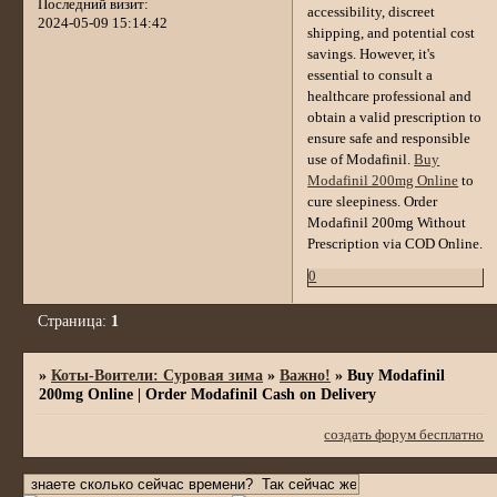
Последний визит:
accessibility, discreet
2024-05-09 15:14:42
shipping, and potential cost
savings. However, it's
essential to consult a
healthcare professional and
obtain a valid prescription to
ensure safe and responsible
use of Modafinil.
Buy
Modafinil 200mg Online
to
cure sleepiness. Order
Modafinil 200mg Without
Prescription via COD Online.
0
Страница:
1
»
Коты-Воители: Суровая зима
»
Важно!
»
Buy Modafinil
200mg Online | Order Modafinil Cash on Delivery
создать форум бесплатно