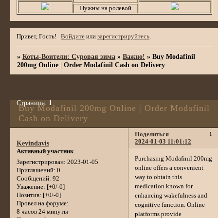
Нужны на ролевой
Привет, Гость!
Войдите
или
зарегистрируйтесь
.
»
Коты-Воители: Суровая зима
»
Важно!
»
Buy Modafinil
200mg Online | Order Modafinil Cash on Delivery
Страница:
1
Buy Modafinil 200mg Online | Order Modafinil
Cash on Delivery
Поделиться
1
2024-01-03 11:01:12
Kevindavis
Активный участник
Purchasing Modafinil 200mg
Зарегистрирован
: 2023-01-05
online offers a convenient
Приглашений:
0
way to obtain this
Сообщений:
92
medication known for
Уважение:
[+0/-0]
Позитив:
[+0/-0]
enhancing wakefulness and
Провел на форуме:
cognitive function. Online
8 часов 24 минуты
platforms provide