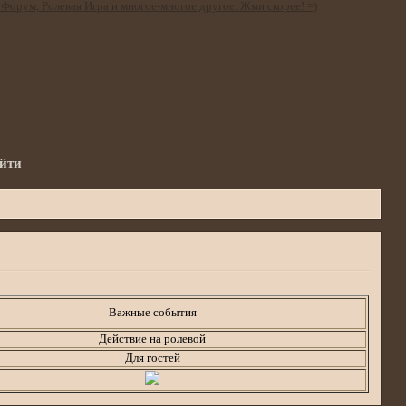
йти
а
Важные события
Действие на ролевой
Для гостей