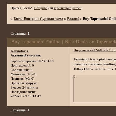
Привет, Гость!
Войдите
или
зарегистрируйтесь
.
»
Коты-Воители: Суровая зима
»
Важно!
»
Buy Tapentadol Onli
Страница:
1
Buy Tapentadol Online | Best Deals on Tapent
Поделиться
2024-03-06 13:5
Kevindavis
Активный участник
Tapentadol is an opioid analge
Зарегистрирован
: 2023-01-05
brain processes pain, resultin
Приглашений:
0
100mg Online with the offer. 
Сообщений:
92
Уважение:
[+0/-0]
0
Позитив:
[+0/-0]
Провел на форуме:
8 часов 24 минуты
Последний визит:
2024-05-09 15:14:42
Страница:
1