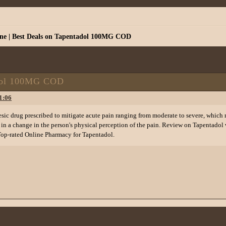
ne | Best Deals on Tapentadol 100MG COD
adol 100MG COD
1:06
sic drug prescribed to mitigate acute pain ranging from moderate to severe, which m
g in a change in the person's physical perception of the pain. Review on Tapentadol
Top-rated Online Pharmacy for Tapentadol.