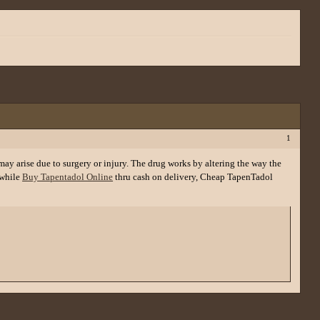
1
ay arise due to surgery or injury. The drug works by altering the way the
 while
Buy Tapentadol Online
thru cash on delivery, Cheap TapenTadol