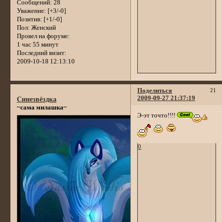
Сообщений:
28
Уважение:
[+3/-0]
Позитив:
[+1/-0]
Пол:
Женский
Провел на форуме:
1 час 55 минут
Последний визит:
2009-10-18 12:13:10
Поделиться
21
2009-09-27 21:37:19
Синезвёздка
~сама милашка~
Э-эт точто!!!!
0