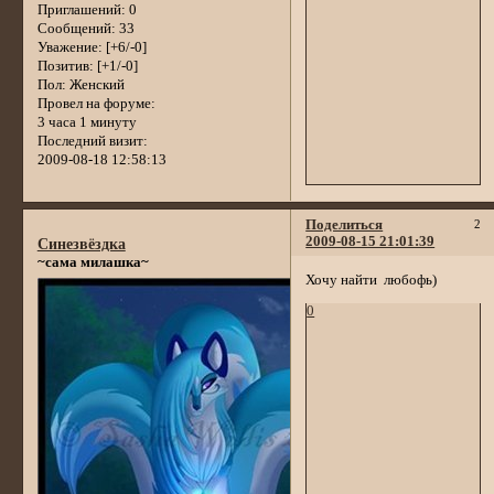
Приглашений:
0
Сообщений:
33
Уважение:
[+6/-0]
Позитив:
[+1/-0]
Пол:
Женский
Провел на форуме:
3 часа 1 минуту
Последний визит:
2009-08-18 12:58:13
Поделиться
2
2009-08-15 21:01:39
Синезвёздка
~сама милашка~
Хочу найти любофь)
0