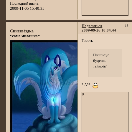
Последний визит:
2009-11-05 15:40:35
Поделиться
16
2009-09-26 10:04:44
Синезвёздка
~сама милашка~
Тоесть
Пышноус
будешь
тайной?
? А?!
0