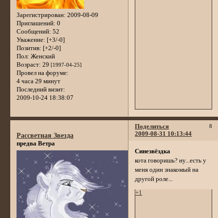
Зарегистрирован
: 2009-08-09
Приглашений:
0
Сообщений:
52
Уважение:
[+3/-0]
Позитив:
[+2/-0]
Пол:
Женский
Возраст:
29
[1997-04-25]
Провел на форуме:
4 часа 29 минут
Последний визит:
2009-10-24 18:38:07
Поделиться
8
2009-08-31 10:13:44
Рассветная Звезда
предва Ветра
Синезвёздка
кота говоришь? ну...есть у
меня один знакомый на
другой роле...
+1