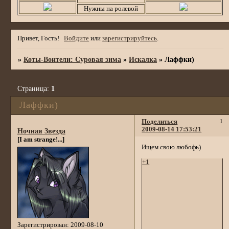
Нужны на ролевой
Привет, Гость!
Войдите
или
зарегистрируйтесь
.
»
Коты-Воители: Суровая зима
»
Искалка
»
Лаффки)
Страница:
1
Лаффки)
Поделиться
1
2009-08-14 17:53:21
Ночная Звезда
[I am strange!...]
Ищем свою любофь)
+1
Зарегистрирован
: 2009-08-10