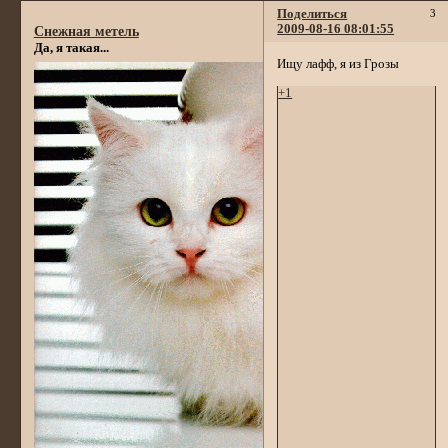
Поделиться
3
2009-08-16 08:01:55
Снежная метель
Да, я такая...
Ищу лафф, я из Грозы
+1