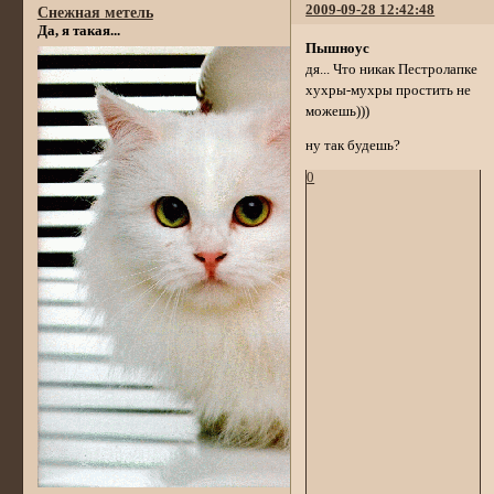
2009-09-28 12:42:48
Снежная метель
Да, я такая...
Пышноус
дя... Что никак Пестролапке
хухры-мухры простить не
можешь)))
ну так будешь?
0