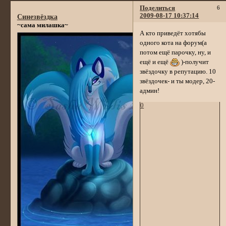
Поделиться
6
2009-08-17 10:37:14
Синезвёздка
~сама милашка~
А кто приведёт хотябы
одного кота на форум(а
потом ещё парочку, ну, и
ещё и ещё
)-получит
звёздочку в репутацию. 10
звёздочек- и ты модер, 20-
админ!
0