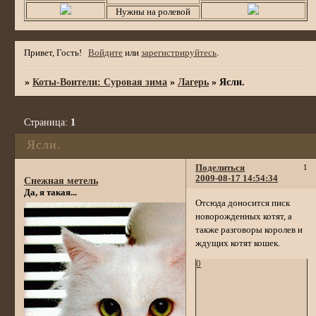
Нужны на ролевой
Привет, Гость!
Войдите
или
зарегистрируйтесь
.
»
Коты-Воители: Суровая зима
»
Лагерь
»
Ясли.
Страница:
1
Ясли.
Поделиться
1
2009-08-17 14:54:34
Снежная метель
Да, я такая...
Отсюда доносится писк
новорожденных котят, а
также разговоры королев и
ждущих котят кошек.
0