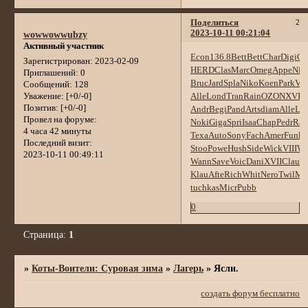
Поделиться
2
2023-10-11 00:21:04
wowwowwubzy
Активный участник
Econ
136.8
Bett
Bett
Char
Digi
Ch
Зарегистрирован
: 2023-02-09
HERD
Clas
Marc
Omeg
Appe
Niv
Приглашений:
0
Bruc
Jard
Spla
Niko
Koen
Park
Vol
Сообщений:
128
Alle
Lond
Tran
Rain
OZON
XVII
Уважение:
[+0/-0]
Позитив:
[+0/-0]
Andr
Begi
Pand
Arts
diam
Alle
Lap
Провел на форуме:
Noki
Giga
Spri
Isaa
Chap
Pedr
Ra
4 часа 42 минуты
Texa
Auto
Sony
Fach
Amer
Funk
F
Последний визит:
Stoo
Powe
Hush
Side
Wick
VIII
Wa
2023-10-11 00:49:11
Wann
Save
Voic
Dani
XVII
Clau
M
Klau
Afte
Rich
Whit
Nero
Twil
Mi
tuchkas
Micr
Pubb
0
Страница:
1
»
Коты-Воители: Суровая зима
»
Лагерь
»
Ясли.
создать форум бесплатно