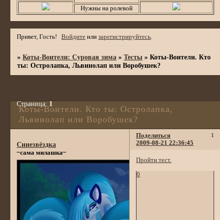
Нужны на ролевой
Привет, Гость!
Войдите
или
зарегистрируйтесь
.
»
Коты-Воители: Суровая зима
»
Тесты
»
Коты-Воители. Кто
ты: Остролапка, Львинолап или Воробушек?
Страница:
1
Коты-Воители. Кто ты: Остролапка,
Львинолап или Воробушек?
Поделиться
1
2009-08-21 22:36:45
Синезвёздка
~сама милашка~
Пройти тест.
0