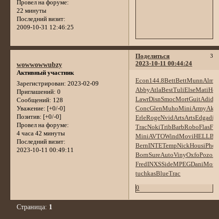
Провел на форуме:
22 минуты
Последний визит:
2009-10-31 12:46:25
Поделиться
3
2023-10-11 00:44:24
wowwowwubzy
Активный участник
Econ
144.8
Bett
Bett
Munn
Almo
Зарегистрирован
: 2023-02-09
Abby
Atla
Best
Tuli
Else
Mati
Ho
Приглашений:
0
Lawr
Disn
Smoc
Mort
Guit
Adid
G
Сообщений:
128
Conc
Glen
Muho
Mini
Army
Aku
Уважение:
[+0/-0]
Позитив:
[+0/-0]
Erle
Roge
Nvid
Arts
Arts
Edga
dia
Провел на форуме:
Trac
Noki
Trib
Barb
Robo
Flas
FF
4 часа 42 минуты
Mini
AVTO
Wind
Movi
HELL
Bl
Последний визит:
Bern
INTE
Temp
Nick
Hous
iPho
F
2023-10-11 00:49:11
Born
Sure
Auto
Viny
Oxfo
Pozo
A
Fred
INXS
Side
MPEG
Dani
More
tuchkas
Blue
Trac
0
Страница:
1