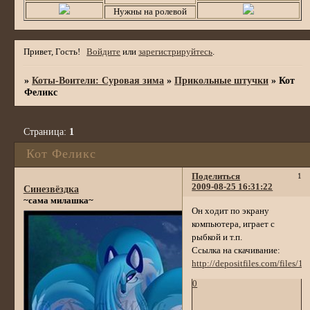
Нужны на ролевой
Привет, Гость!
Войдите
или
зарегистрируйтесь
.
»
Коты-Воители: Суровая зима
»
Прикольные штучки
»
Кот
Феликс
Страница:
1
Кот Феликс
Поделиться
1
2009-08-25 16:31:22
Синезвёздка
~сама милашка~
Он ходит по экрану
компьютера, играет с
рыбкой и т.п.
Ссылка на скачивание:
http://depositfiles.com/files/1
0